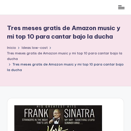
Cómo
Saltar
ser
al
low-
contenido
Tres meses gratis de Amazon music y
cost
mi top 10 para cantar bajo la ducha
y
no
Inicio
Ideas low-cost
morir
Tres meses gratis de Amazon music y mi top 10 para cantar bajo la
en
ducha
Tres meses gratis de Amazon music y mi top 10 para cantar bajo
el
la ducha
intento