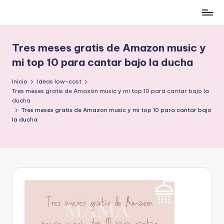
Cómo
Saltar
ser
al
low-
contenido
Tres meses gratis de Amazon music y
cost
mi top 10 para cantar bajo la ducha
y
no
Inicio
Ideas low-cost
morir
Tres meses gratis de Amazon music y mi top 10 para cantar bajo la
en
ducha
Tres meses gratis de Amazon music y mi top 10 para cantar bajo
el
la ducha
intento