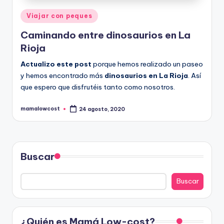
Publicado
Viajar con peques
en
Caminando entre dinosaurios en La
Rioja
Actualizo este post
porque hemos realizado un paseo
y hemos encontrado más
dinosaurios en La Rioja
. Así
que espero que disfrutéis tanto como nosotros.
mamalowcost
24 agosto, 2020
Publicado
por
Buscar
Buscar
¿Quién es Mamá Low-cost?