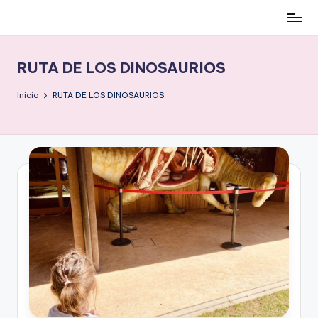
Cómo
Saltar
ser
al
low-
contenido
RUTA DE LOS DINOSAURIOS
cost
y
Inicio
RUTA DE LOS DINOSAURIOS
no
morir
en
el
intento