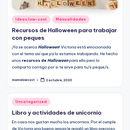
Publicado
Ideas low-cost
Manualidades
en
Recursos de Halloween para trabajar
con peques
¡Ya se acerca
Halloween
! Victoria está emocionada
con el tema así que ya lo estamos trabajando. He hecho
unos
recursos de
Halloween
para ella pero lo
comparto contigo por si te sirve para tu/s peque/s.
mamalowcost
2 octubre, 2020
Publicado
por
Publicado
Uncategorized
en
Libro y actividades de unicornio
En casa nos gustan mucho los unicornios. Por el cumple
de Victoria una buena amiga le regaló un libro precioso