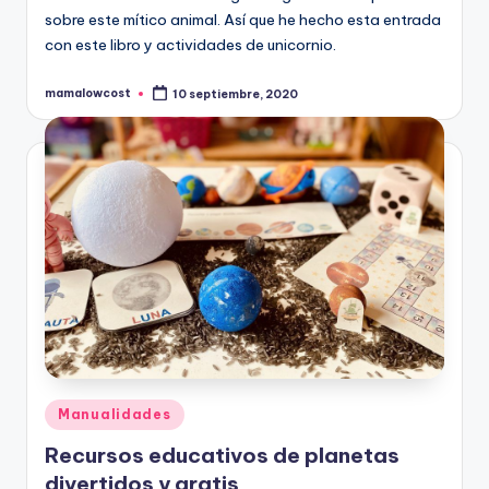
sobre este mítico animal. Así que he hecho esta entrada
con este libro y actividades de unicornio.
mamalowcost
10 septiembre, 2020
Publicado
por
Publicado
Manualidades
en
Recursos educativos de planetas
divertidos y gratis