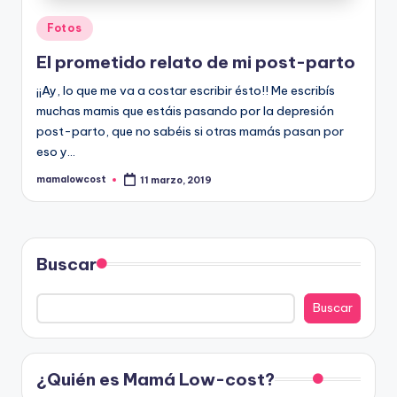
Publicado
Fotos
en
El prometido relato de mi post-parto
¡¡Ay, lo que me va a costar escribir ésto!! Me escribís
muchas mamis que estáis pasando por la depresión
post-parto, que no sabéis si otras mamás pasan por
eso y…
mamalowcost
11 marzo, 2019
Publicado
por
Buscar
Buscar
¿Quién es Mamá Low-cost?