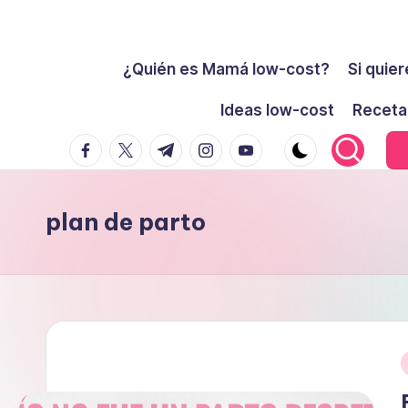
Cómo
Saltar
ser
¿Quién es Mamá low-cost?
Si quier
al
low-
contenido
Ideas low-cost
Receta
cost
facebook.com
twitter.com
t.me
instagram.com
youtube.com
y
no
morir
plan de parto
en
el
intento