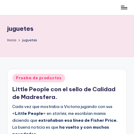
Cómo
Saltar
ser
al
low-
contenido
juguetes
cost
y
Inicio
juguetes
no
morir
en
el
intento
Publicado
Prueba de productos
en
Little People con el sello de Calidad
de Madresfera.
Cada vez que mostraba a Victoria jugando con sus
«
Little People
» en
stories,
me escribían mamis
diciendo que
extrañaban esa línea de Fisher Price.
La buena noticia es que
ha vuelto y con muchas