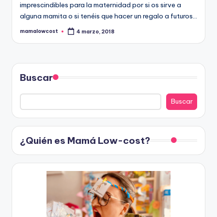
imprescindibles para la maternidad por si os sirve a
alguna mamita o si tenéis que hacer un regalo a futuros…
mamalowcost
4 marzo, 2018
Publicado
por
Buscar
Buscar
¿Quién es Mamá Low-cost?