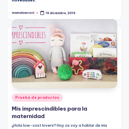
novedades.
mamalowcost
16 diciembre, 2019
Publicado
por
Publicado
Prueba de productos
en
Mis imprescindibles para la
maternidad
¡¡Hola low-cost lovers!! Hoy os voy a hablar de mis