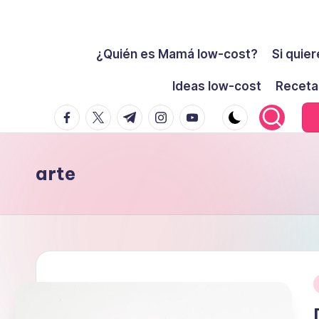
Cómo
Saltar
ser
¿Quién es Mamá low-cost?
Si quier
al
low-
contenido
Ideas low-cost
Receta
cost
facebook.com
twitter.com
t.me
instagram.com
youtube.com
y
no
morir
arte
en
el
intento