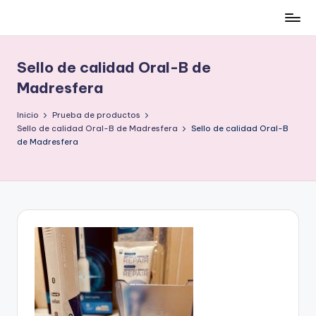
Cómo
Saltar
ser
al
low-
contenido
Sello de calidad Oral-B de
cost
Madresfera
y
no
Inicio
Prueba de productos
morir
Sello de calidad Oral-B de Madresfera
Sello de calidad Oral-B
en
de Madresfera
el
intento