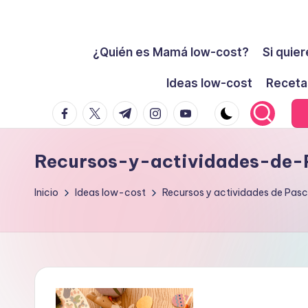
Cómo
Saltar
ser
¿Quién es Mamá low-cost?
Si quier
al
low-
contenido
Ideas low-cost
Receta
cost
facebook.com
twitter.com
t.me
instagram.com
youtube.com
y
no
morir
Recursos-y-actividades-de-
en
el
Inicio
Ideas low-cost
Recursos y actividades de Pascu
intento