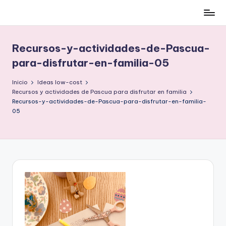
Cómo
Saltar
ser
al
low-
contenido
Recursos-y-actividades-de-Pascua-
cost
para-disfrutar-en-familia-05
y
no
Inicio
Ideas low-cost
morir
Recursos y actividades de Pascua para disfrutar en familia
en
Recursos-y-actividades-de-Pascua-para-disfrutar-en-familia-
05
el
intento