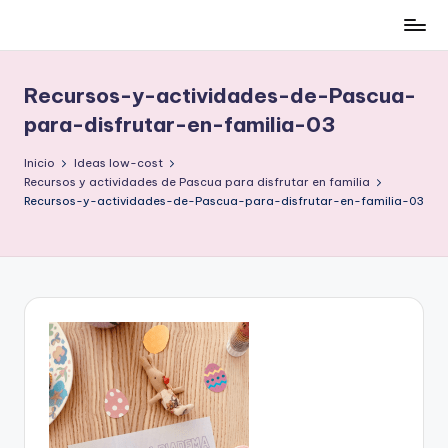
Cómo
Saltar
ser
al
low-
contenido
Recursos-y-actividades-de-Pascua-
cost
para-disfrutar-en-familia-03
y
no
Inicio
Ideas low-cost
morir
Recursos y actividades de Pascua para disfrutar en familia
en
Recursos-y-actividades-de-Pascua-para-disfrutar-en-familia-03
el
intento