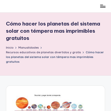
Cómo
Saltar
ser
al
low-
contenido
Cómo hacer los planetas del sistema
cost
solar con témpera mas imprimibles
y
gratuitos
no
morir
Inicio
Manualidades
en
Recursos educativos de planetas divertidos y gratis
Cómo hacer
el
los planetas del sistema solar con témpera mas imprimibles
intento
gratuitos