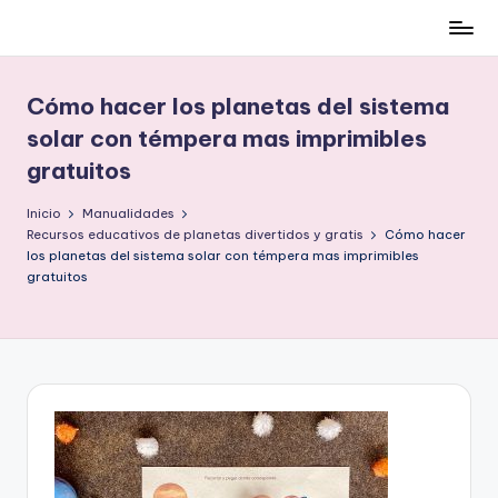
Cómo
Saltar
ser
al
low-
contenido
Cómo hacer los planetas del sistema
cost
solar con témpera mas imprimibles
y
gratuitos
no
morir
Inicio
Manualidades
en
Recursos educativos de planetas divertidos y gratis
Cómo hacer
el
los planetas del sistema solar con témpera mas imprimibles
intento
gratuitos