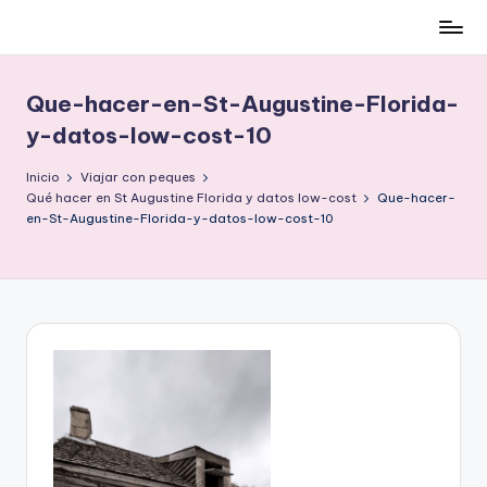
Cómo
Saltar
ser
al
low-
contenido
Que-hacer-en-St-Augustine-Florida-
cost
y-datos-low-cost-10
y
no
Inicio
Viajar con peques
morir
Qué hacer en St Augustine Florida y datos low-cost
Que-hacer-
en
en-St-Augustine-Florida-y-datos-low-cost-10
el
intento