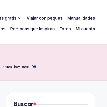
s gratis
Viajar con peques
Manualidades
tos
Personas que inspiran
Fotos
Mi cuenta
y-datos-low-cost-08
Buscar