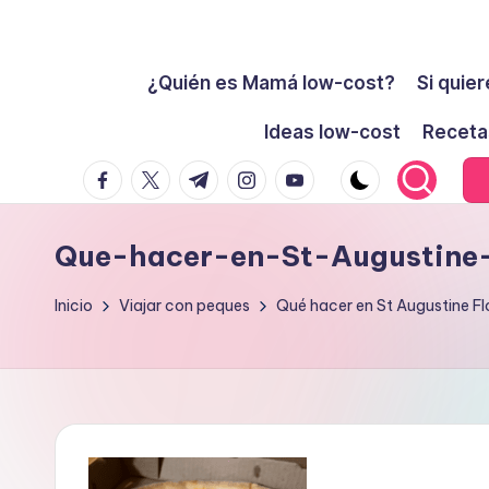
Cómo
Saltar
ser
¿Quién es Mamá low-cost?
Si quier
al
low-
contenido
Ideas low-cost
Receta
cost
facebook.com
twitter.com
t.me
instagram.com
youtube.com
y
no
morir
Que-hacer-en-St-Augustine-
en
el
Inicio
Viajar con peques
Qué hacer en St Augustine Fl
intento