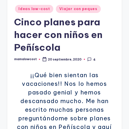
Publicado
Ideas low-cost
Viajar con peques
en
Cinco planes para
hacer con niños en
Peñíscola
mamalowcost
20 septiembre, 2020
4
Publicado
por
¡¡Qué bien sientan las
vacaciones!! Nos lo hemos
pasado genial y hemos
descansado mucho. Me han
escrito muchas personas
preguntándome sobre planes
con niños en Peñíscola y aquí