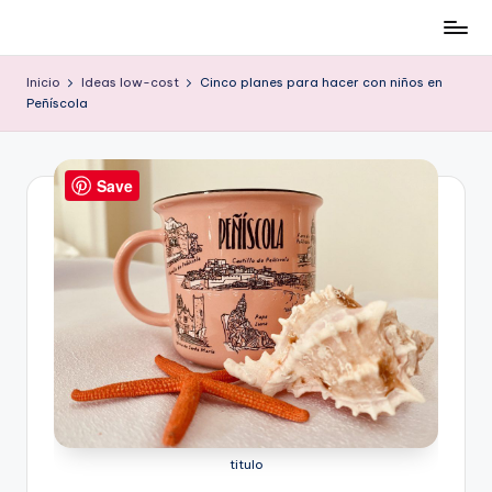
Cómo
Saltar
ser
al
Inicio
Ideas low-cost
Cinco planes para hacer con niños en
low-
contenido
Peñíscola
cost
y
no
Save
morir
en
el
intento
titulo