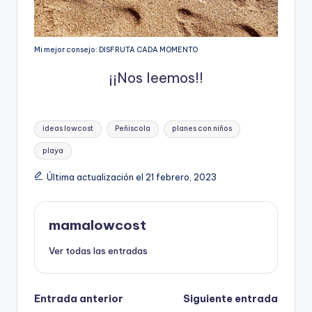
Mi mejor consejo: DISFRUTA CADA MOMENTO
¡¡Nos leemos!!
Etiquetas:
ideas lowcost
Peñiscola
planes con niños
playa
Última actualización el 21 febrero, 2023
mamalowcost
Ver todas las entradas
Navegación
Entrada anterior
Siguiente entrada