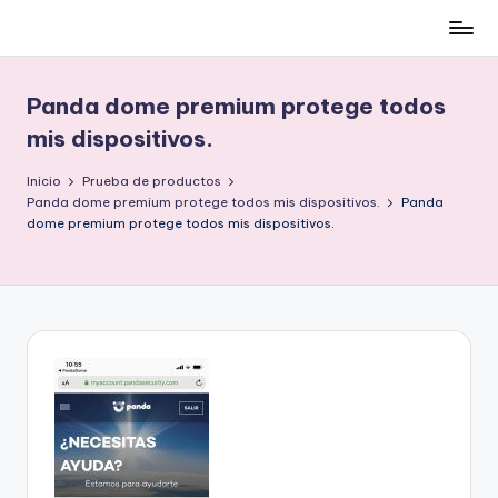
Cómo
Saltar
ser
al
low-
contenido
Panda dome premium protege todos
cost
mis dispositivos.
y
no
Inicio
Prueba de productos
morir
Panda dome premium protege todos mis dispositivos.
Panda
en
dome premium protege todos mis dispositivos.
el
intento