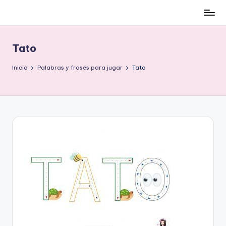
Cómo
Saltar
ser
al
low-
contenido
Tato
cost
y
Inicio
Palabras y frases para jugar
Tato
no
morir
en
el
intento