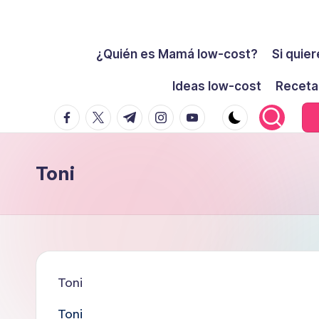
Cómo
Saltar
ser
¿Quién es Mamá low-cost?
Si quier
al
low-
contenido
Ideas low-cost
Receta
cost
facebook.com
twitter.com
t.me
instagram.com
youtube.com
y
no
morir
Toni
en
el
intento
Toni
Toni