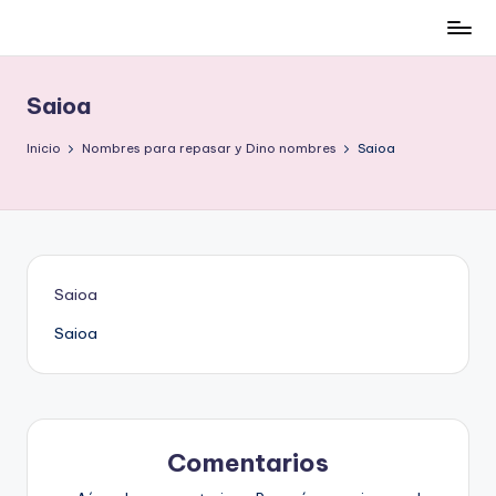
Cómo
Saltar
ser
al
low-
contenido
Saioa
cost
y
Inicio
Nombres para repasar y Dino nombres
Saioa
no
morir
en
el
intento
Saioa
Saioa
Comentarios