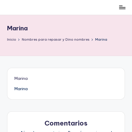
Cómo
Saltar
ser
al
low-
contenido
Marina
cost
y
Inicio
Nombres para repasar y Dino nombres
Marina
no
morir
en
el
intento
Marina
Marina
Comentarios