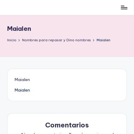
Cómo
Saltar
ser
al
low-
contenido
Maialen
cost
y
Inicio
Nombres para repasar y Dino nombres
Maialen
no
morir
en
el
intento
Maialen
Maialen
Comentarios