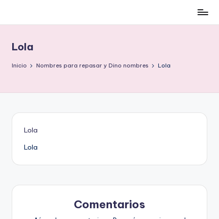
Cómo
Saltar
ser
al
low-
contenido
Lola
cost
y
Inicio
Nombres para repasar y Dino nombres
Lola
no
morir
en
el
intento
Lola
Lola
Comentarios