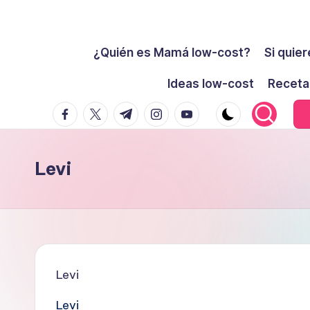
Cómo
Saltar
ser
¿Quién es Mamá low-cost?
Si quier
al
low-
contenido
Ideas low-cost
Receta
cost
facebook.com
twitter.com
t.me
instagram.com
youtube.com
y
no
morir
Levi
en
el
intento
Levi
Levi