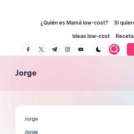
Cómo
Saltar
ser
¿Quién es Mamá low-cost?
Si quier
al
low-
contenido
Ideas low-cost
Receta
cost
facebook.com
twitter.com
t.me
instagram.com
youtube.com
y
no
morir
Jorge
en
el
intento
Jorge
Jorge