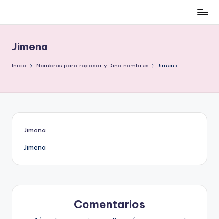
Cómo
Saltar
ser
al
low-
contenido
Jimena
cost
y
Inicio
Nombres para repasar y Dino nombres
Jimena
no
morir
en
el
intento
Jimena
Jimena
Comentarios