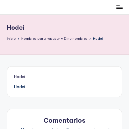
Cómo
Saltar
ser
al
low-
contenido
Hodei
cost
y
Inicio
Nombres para repasar y Dino nombres
Hodei
no
morir
en
el
intento
Hodei
Hodei
Comentarios