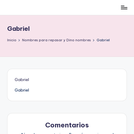
Cómo
Saltar
ser
al
low-
contenido
Gabriel
cost
y
Inicio
Nombres para repasar y Dino nombres
Gabriel
no
morir
en
el
intento
Gabriel
Gabriel
Comentarios