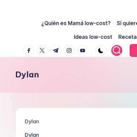
Cómo
Saltar
ser
¿Quién es Mamá low-cost?
Si quier
al
low-
contenido
Ideas low-cost
Receta
cost
facebook.com
twitter.com
t.me
instagram.com
youtube.com
y
no
morir
Dylan
en
el
intento
Dylan
Dylan