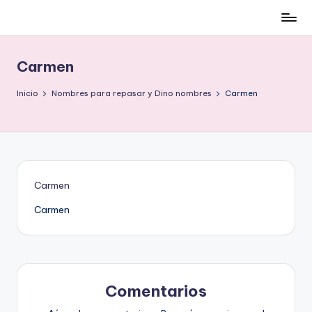
Cómo
Saltar
ser
al
low-
contenido
Carmen
cost
y
Inicio
Nombres para repasar y Dino nombres
Carmen
no
morir
en
el
intento
Carmen
Carmen
Comentarios