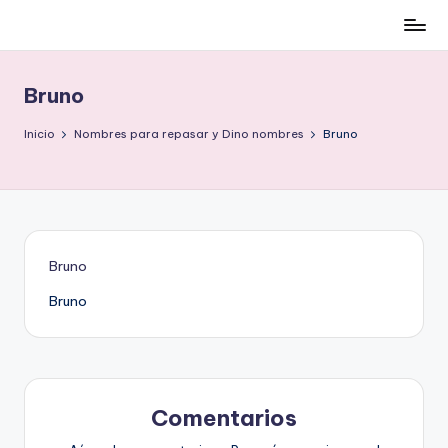
Cómo
Saltar
ser
al
low-
contenido
Bruno
cost
y
Inicio
Nombres para repasar y Dino nombres
Bruno
no
morir
en
el
intento
Bruno
Bruno
Comentarios