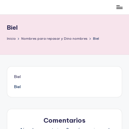
Cómo
Saltar
ser
al
low-
contenido
Biel
cost
y
Inicio
Nombres para repasar y Dino nombres
Biel
no
morir
en
el
intento
Biel
Biel
Comentarios