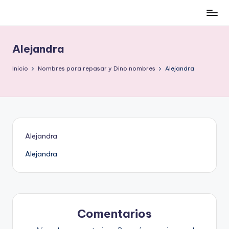
Cómo
Saltar
ser
al
low-
contenido
Alejandra
cost
y
Inicio
Nombres para repasar y Dino nombres
Alejandra
no
morir
en
el
intento
Alejandra
Alejandra
Comentarios