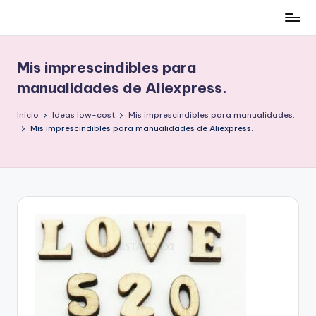
Cómo
Saltar
ser
al
low-
contenido
Mis imprescindibles para
cost
manualidades de Aliexpress.
y
no
Inicio
Ideas low-cost
Mis imprescindibles para manualidades.
morir
Mis imprescindibles para manualidades de Aliexpress.
en
el
intento