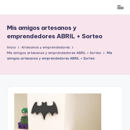
Cómo
Saltar
ser
al
low-
contenido
Mis amigos artesanos y
cost
emprendedores ABRIL + Sorteo
y
no
Inicio
Artesanos y emprendedores
morir
Mis amigos artesanos y emprendedores ABRIL + Sorteo
Mis
en
amigos artesanos y emprendedores ABRIL + Sorteo
el
intento