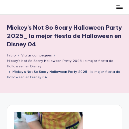
Cómo
Saltar
ser
al
low-
contenido
Mickey’s Not So Scary Halloween Party
cost
2025_ la mejor fiesta de Halloween en
y
Disney 04
no
morir
Inicio
Viajar con peques
en
Mickey’s Not So Scary Halloween Party 2026: la mejor fiesta de
el
Halloween en Disney
intento
Mickey’s Not So Scary Halloween Party 2025_ la mejor fiesta de
Halloween en Disney 04