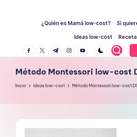
Cómo
Saltar
ser
¿Quién es Mamá low-cost?
Si quier
al
low-
contenido
Ideas low-cost
Receta
cost
facebook.com
twitter.com
t.me
instagram.com
youtube.com
y
no
morir
Método Montessori low-cost D
en
el
Inicio
Ideas low-cost
Método Montessori low-cost DI
intento