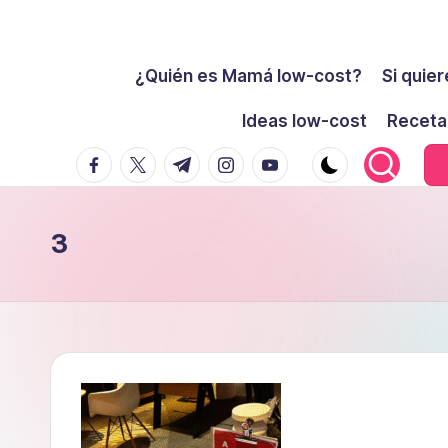
Cómo
Saltar
ser
¿Quién es Mamá low-cost?
Si quier
al
low-
contenido
Ideas low-cost
Receta
cost
facebook.com
twitter.com
t.me
instagram.com
youtube.com
y
no
morir
3
en
el
intento