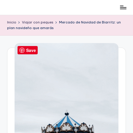
Cómo
Saltar
ser
al
Inicio
Viajar con peques
Mercado de Navidad de Biarritz: un
low-
contenido
plan navideño que amarás
cost
y
no
Save
morir
en
el
intento