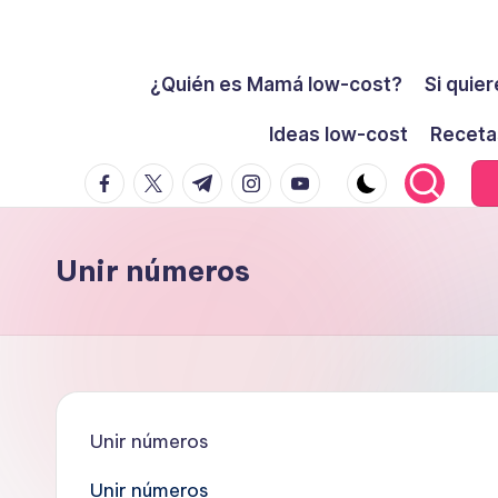
Cómo
Saltar
ser
¿Quién es Mamá low-cost?
Si quier
al
low-
contenido
Ideas low-cost
Receta
cost
facebook.com
twitter.com
t.me
instagram.com
youtube.com
y
no
morir
Unir números
en
el
intento
Unir números
Unir números