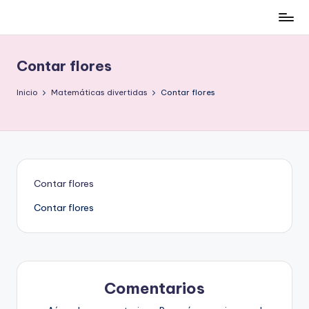
Cómo
Saltar
ser
al
low-
contenido
Contar flores
cost
y
Inicio
Matemáticas divertidas
Contar flores
no
morir
en
el
intento
Contar flores
Contar flores
Comentarios