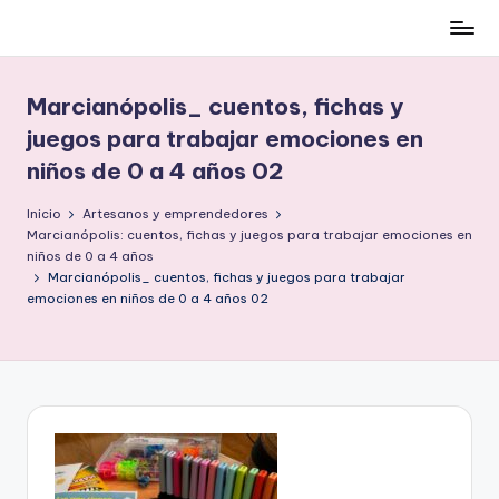
Cómo
Saltar
ser
al
low-
contenido
Marcianópolis_ cuentos, fichas y
cost
juegos para trabajar emociones en
y
niños de 0 a 4 años 02
no
morir
Inicio
Artesanos y emprendedores
en
Marcianópolis: cuentos, fichas y juegos para trabajar emociones en
el
niños de 0 a 4 años
intento
Marcianópolis_ cuentos, fichas y juegos para trabajar
emociones en niños de 0 a 4 años 02