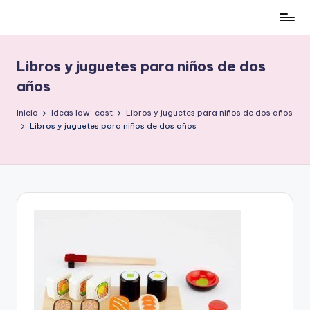
Cómo
Saltar
ser
al
low-
contenido
Libros y juguetes para niños de dos
cost
años
y
no
Inicio
Ideas low-cost
Libros y juguetes para niños de dos años
morir
Libros y juguetes para niños de dos años
en
el
intento