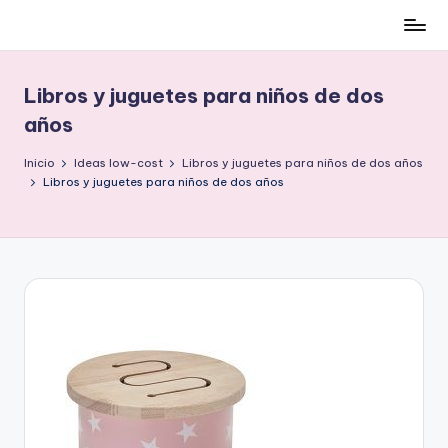
Cómo
Saltar
ser
al
low-
contenido
Libros y juguetes para niños de dos
cost
años
y
no
Inicio
Ideas low-cost
Libros y juguetes para niños de dos años
morir
Libros y juguetes para niños de dos años
en
el
intento