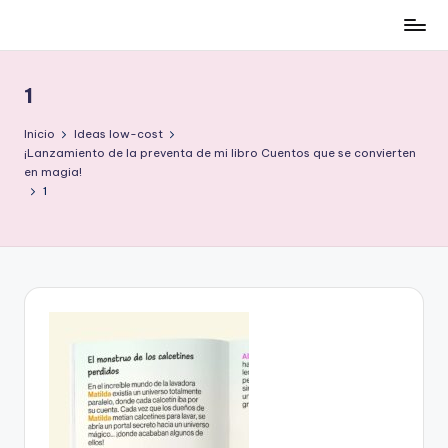
Cómo
Saltar
ser
al
low-
contenido
1
cost
y
Inicio
Ideas low-cost
no
¡Lanzamiento de la preventa de mi libro Cuentos que se convierten
en magia!
morir
1
en
el
intento