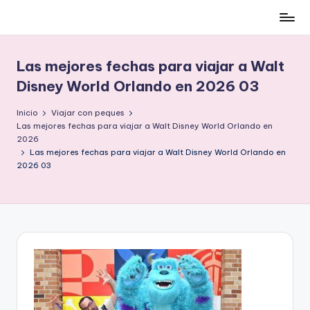
Cómo
Saltar
ser
al
low-
contenido
Las mejores fechas para viajar a Walt
cost
Disney World Orlando en 2026 03
y
no
Inicio
Viajar con peques
morir
Las mejores fechas para viajar a Walt Disney World Orlando en
en
2026
Las mejores fechas para viajar a Walt Disney World Orlando en
el
2026 03
intento