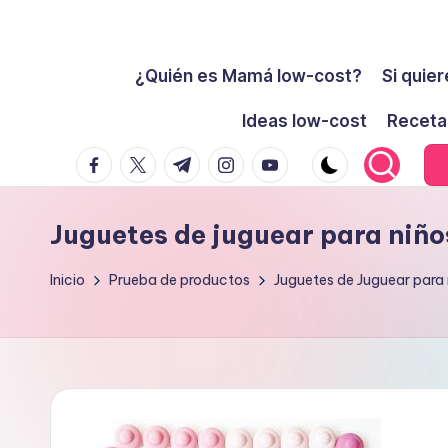
Cómo
Saltar
ser
¿Quién es Mamá low-cost?
Si quier
al
low-
contenido
Ideas low-cost
Receta
cost
facebook.com
twitter.com
t.me
instagram.com
youtube.com
y
no
morir
Juguetes de juguear para niño
en
el
Inicio
Prueba de productos
Juguetes de Juguear para 
intento