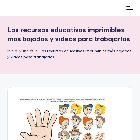
Cómo
Saltar
ser
al
low-
contenido
Los recursos educativos imprimibles
cost
más bajados y videos para trabajarlos
y
no
Inicio
Inglés
Los recursos educativos imprimibles más bajados
morir
y videos para trabajarlos
en
el
intento