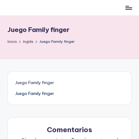
Cómo
Saltar
ser
al
low-
contenido
Juego Family finger
cost
y
Inicio
Inglés
Juego Family finger
no
morir
en
el
intento
Juego Family finger
Juego Family finger
Comentarios